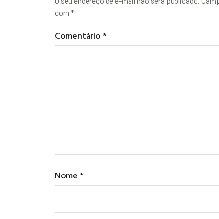
O seu endereço de e-mail não será publicado.
Camp
com
*
Comentário
*
Nome
*