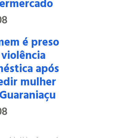
ermercado
08
em é preso
 violência
éstica após
edir mulher
Guaraniaçu
08