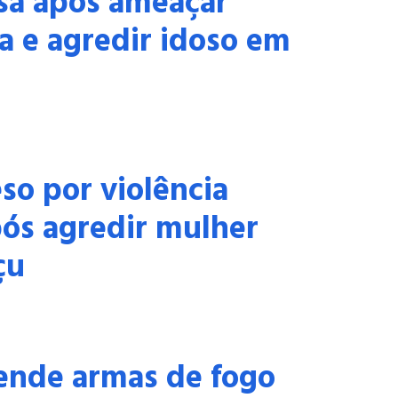
sa após ameaçar
a e agredir idoso em
o por violência
ós agredir mulher
çu
nde armas de fogo