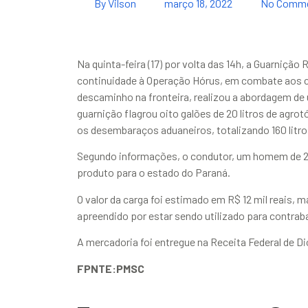
By
Vilson
março 18, 2022
No Comm
Na quinta-feira (17) por volta das 14h, a Guarnição
continuidade à Operação Hórus, em combate aos 
descaminho na fronteira, realizou a abordagem de 
guarnição flagrou oito galões de 20 litros de agr
os desembaraços aduaneiros, totalizando 160 litro
Segundo informações, o condutor, um homem de 21
produto para o estado do Paraná.
O valor da carga foi estimado em R$ 12 mil reais, ma
apreendido por estar sendo utilizado para contrab
A mercadoria foi entregue na Receita Federal de Di
FPNTE:PMSC