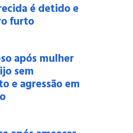
recida é detido e
o furto
so após mulher
ijo sem
to e agressão em
o