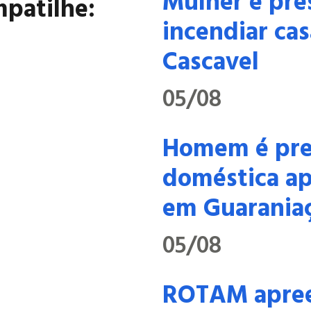
Mulher é pre
patilhe:
incendiar cas
Cascavel
05/08
Homem é pres
doméstica ap
em Guarania
05/08
ROTAM apree