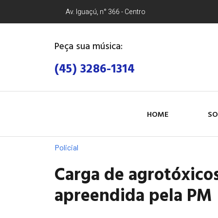
Av. Iguaçú, n° 366 - Centro
Peça sua música:
(45) 3286-1314
HOME
SO
Policial
Carga de agrotóxico
apreendida pela PM