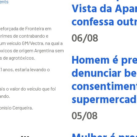
ents
Vista da Apa
confessa outr
 Reforçada de Fronteira em
06/08
crimes de contrabando e
um veículo GM/Vectra, na qual a
otóxicos de origem Argentina sem
Homem é pre
s de agrotóxicos.
denunciar be
 anos, estaria levando o
consentimen
is o valor do veículo que foi
supermercad
ando.
onísio Cerqueira.
05/08