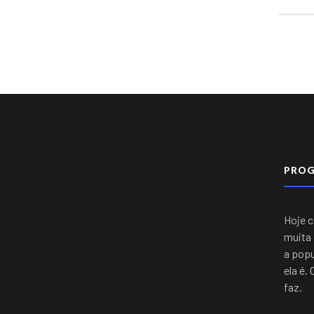
PRO
Hoje 
muita 
a popu
ela é.
faz.