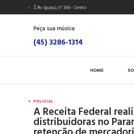
Av. Iguaçú, n° 366 - Centro
Peça sua música:
(45) 3286-1314
HOME
SO
POLICIAL
A Receita Federal rea
distribuidoras no Para
retenção de mercadori