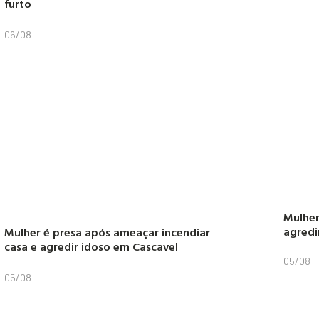
furto
06/08
Mulher
agredi
Mulher é presa após ameaçar incendiar
casa e agredir idoso em Cascavel
05/08
05/08