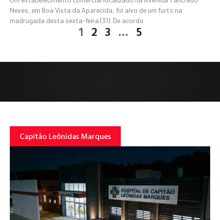
Neves, em Boa Vista da Aparecida, foi alvo de um furto na
madrugada desta sexta-feira (31). De acordo
1
2
3
…
5
Capitão Leônidas Marques