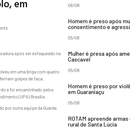
olo, em
06/08
Homem é preso após mul
consentimento e agres
ents
05/08
Mulher é presa após amea
radora após ser esfaqueado na
Cascavel
05/08
volveu em uma briga com quatro
feriram golpes de faca.
Homem é preso por violê
do e foi encaminhado pelos
em Guaraniaçu
ndimento (UPA) Brasília.
05/08
do por outra equipe da Guarda
ROTAM apreende armas d
rural de Santa Lúcia