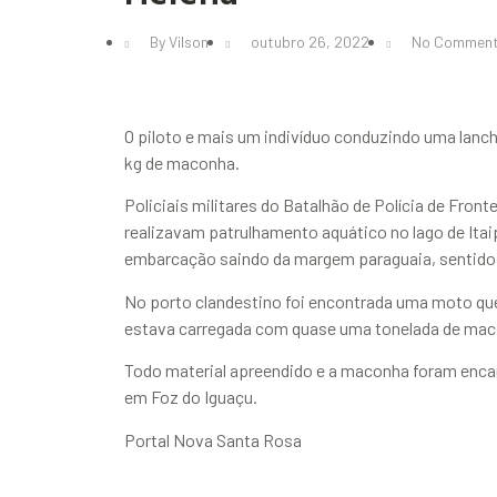
By
Vilson
outubro 26, 2022
No Commen
O piloto e mais um indivíduo conduzindo uma lan
kg de maconha.
Policiais militares do Batalhão de Polícia de Frontei
realizavam patrulhamento aquático no lago de It
embarcação saindo da margem paraguaia, sentido 
No porto clandestino foi encontrada uma moto que
estava carregada com quase uma tonelada de mac
Todo material apreendido e a maconha foram encam
em Foz do Iguaçu.
Portal Nova Santa Rosa