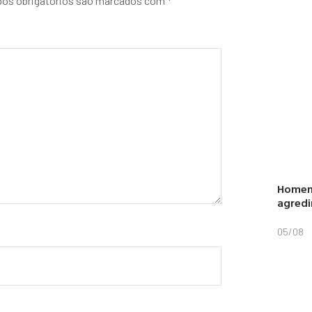
os obrigatórios são marcados com
*
Homem 
agredi
05/08