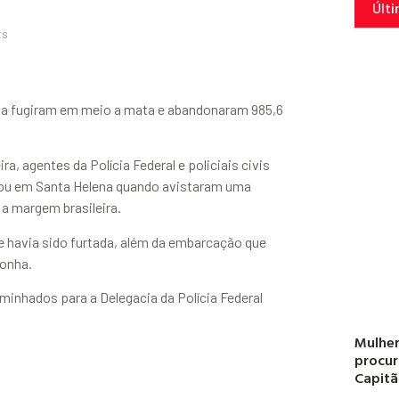
Últi
ts
cha fugiram em meio a mata e abandonaram 985,6
ra, agentes da Polícia Federal e policiais civis
aipu em Santa Helena quando avistaram uma
a margem brasileira.
 havia sido furtada, além da embarcação que
onha.
inhados para a Delegacia da Polícia Federal
Mulher
procur
Capitã