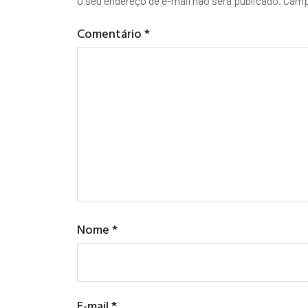
O seu endereço de e-mail não será publicado.
Camp
Comentário
*
Nome
*
E-mail
*