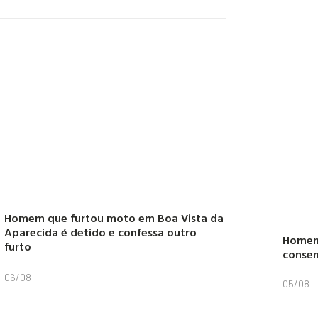
Homem que furtou moto em Boa Vista da
Aparecida é detido e confessa outro
Homem 
furto
conse
06/08
05/08