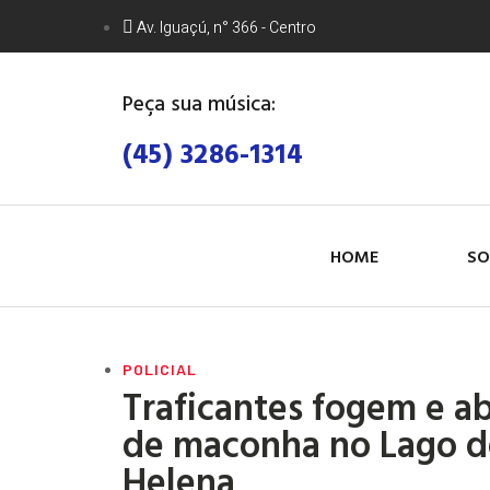
Av. Iguaçú, n° 366 - Centro
Peça sua música:
(45) 3286-1314
HOME
SO
POLICIAL
Traficantes fogem e 
de maconha no Lago d
Helena