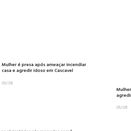
Mulher é presa após ameaçar incendiar
casa e agredir idoso em Cascavel
05/08
Mulher
agredi
05/08