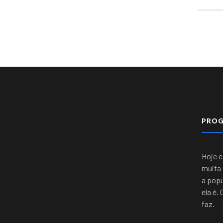
PRO
Hoje 
muita 
a popu
ela é.
faz.