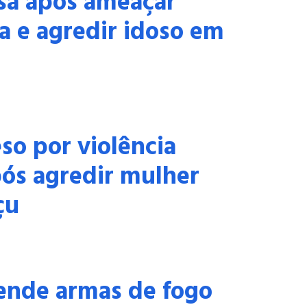
sa após ameaçar
a e agredir idoso em
o por violência
ós agredir mulher
çu
nde armas de fogo