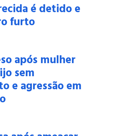
recida é detido e
o furto
so após mulher
ijo sem
to e agressão em
o