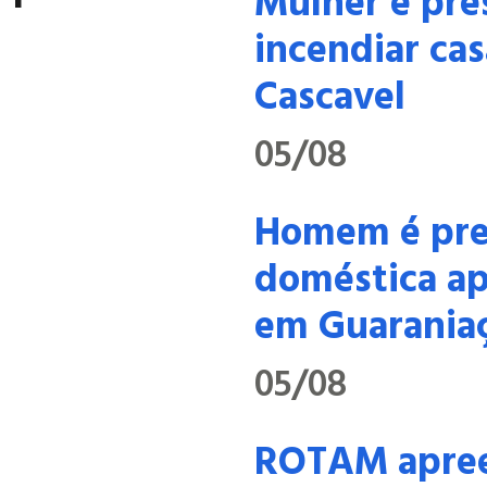
Mulher é pre
incendiar cas
Cascavel
05/08
Homem é pres
doméstica ap
em Guarania
05/08
ROTAM apree