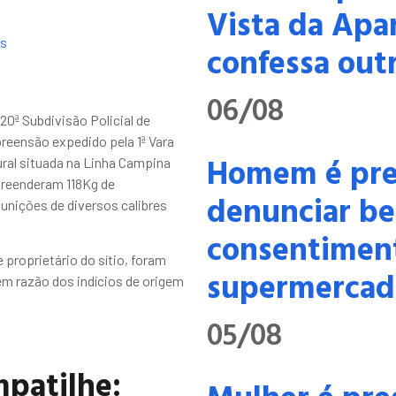
Vista da Apa
s
confessa outr
06/08
 20ª Subdivisão Policial de
eensão expedido pela 1ª Vara
Homem é pre
ural situada na Linha Campina
preenderam 118Kg de
denunciar be
unições de diversos calibres
consentimen
 proprietário do sítio, foram
supermercad
em razão dos indícios de origem
05/08
patilhe: