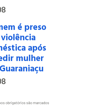
08
em é preso
 violência
éstica após
edir mulher
Guaraniaçu
08
os obrigatórios são marcados