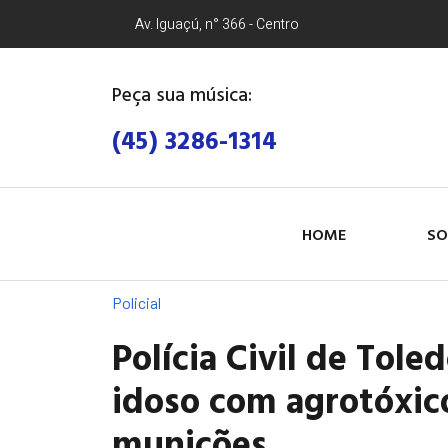
Av. Iguaçú, n° 366 - Centro
Peça sua música:
(45) 3286-1314
HOME
SO
Policial
Polícia Civil de Tole
idoso com agrotóxic
munições