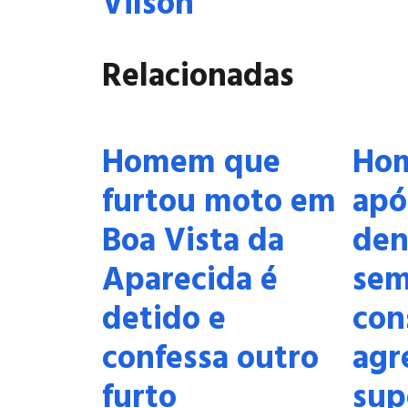
Vilson
Relacionadas
Homem que
Hom
furtou moto em
apó
Boa Vista da
den
Aparecida é
se
detido e
con
confessa outro
agr
furto
sup