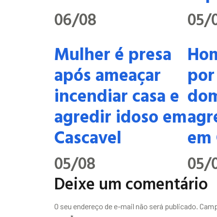
06/08
05/
Mulher é presa
Hom
após ameaçar
por
incendiar casa e
dom
agredir idoso em
agr
Cascavel
em 
05/08
05/
Deixe um comentário
O seu endereço de e-mail não será publicado.
Camp