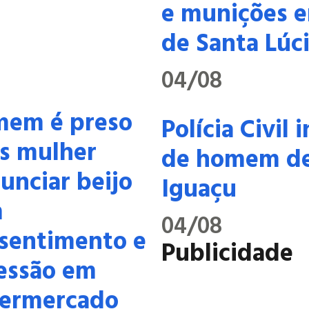
e munições e
de Santa Lúc
04/08
em é preso
Polícia Civil
s mulher
de homem de
unciar beijo
Iguaçu
m
04/08
sentimento e
Publicidade
essão em
ermercado