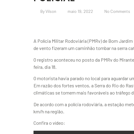
By
Vilson
maio 19, 2022
No Comments
A Polícia Militar Rodoviária (PMRv) de Bom Jardim
de vento fizeram um caminhão tombar na serra ca
O registro aconteceu no posto da PMRv do Mirante
feira, dia 18.
O motorista havia parado no local para aguardar 
Em razão dos fortes ventos, a Serra do Rio do Rast
climáticas se tornem mais favoráveis ao tráfego d
De acordo com a polícia rodoviária, a estação met
km/h na região.
Confira o vídeo: