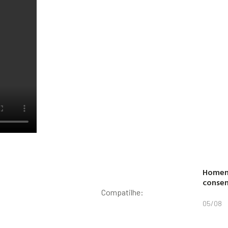
Homem 
conse
Compatilhe:
05/08