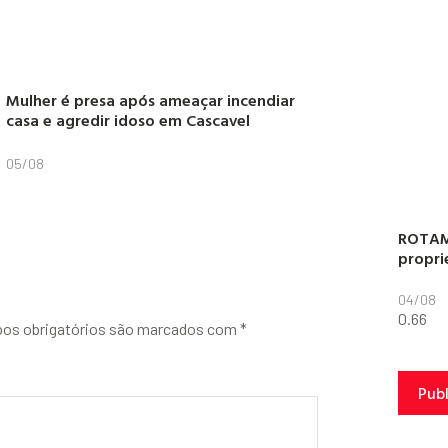
Mulher é presa após ameaçar incendiar
casa e agredir idoso em Cascavel
05/08
ROTAM
propri
04/08
os obrigatórios são marcados com
*
Pub