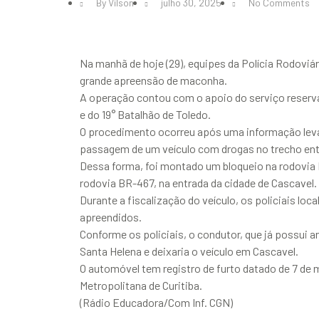
By
Vilson
julho 30, 2025
No Comments
Na manhã de hoje (29), equipes da Polícia Rodoviá
grande apreensão de maconha.
A operação contou com o apoio do serviço reservad
e do 19° Batalhão de Toledo.
O procedimento ocorreu após uma informação levant
passagem de um veículo com drogas no trecho entr
Dessa forma, foi montado um bloqueio na rodovia
rodovia BR-467, na entrada da cidade de Cascavel.
Durante a fiscalização do veículo, os policiais lo
apreendidos.
Conforme os policiais, o condutor, que já possui 
Santa Helena e deixaria o veículo em Cascavel.
O automóvel tem registro de furto datado de 7 de
Metropolitana de Curitiba.
(Rádio Educadora/Com Inf. CGN)