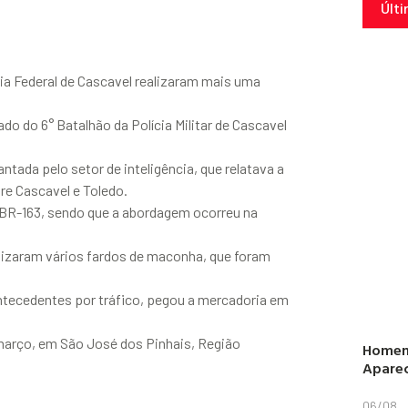
Últi
ria Federal de Cascavel realizaram mais uma
o do 6° Batalhão da Polícia Militar de Cascavel
ada pelo setor de inteligência, que relatava a
e Cascavel e Toledo.
 BR-163, sendo que a abordagem ocorreu na
calizaram vários fardos de maconha, que foram
antecedentes por tráfico, pegou a mercadoria em
 março, em São José dos Pinhais, Região
Homem
Aparec
06/08