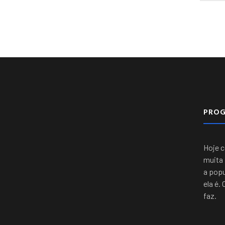
PRO
Hoje 
muita 
a popu
ela é.
faz.