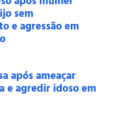
so após mulher
ijo sem
to e agressão em
o
sa após ameaçar
a e agredir idoso em