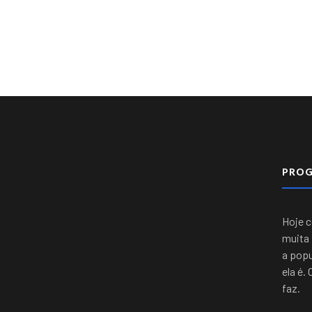
PRO
Hoje 
muita 
a popu
ela é.
faz.