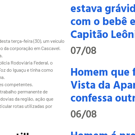
estava grávid
com o bebê e
Capitão Leôn
esta terça-feira (30), um veículo
07/08
to da corporação em Cascavel.
a.
ícia Rodoviária Federal, o
Homem que f
Foz do Iguaçu e tinha como
na.
Vista da Apa
ades competentes.
 trabalho permanente de
confessa outr
odovias da região, ação que
cular rotas utilizadas por
06/08