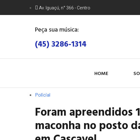
Av. Iguaçú, n° 366 - Centro
Peça sua música:
(45) 3286-1314
HOME
SO
Policial
Foram apreendidos 
maconha no posto d
em Cascavel