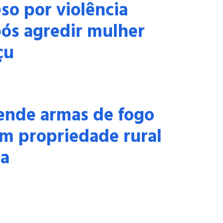
o por violência
ós agredir mulher
çu
nde armas de fogo
m propriedade rural
ia