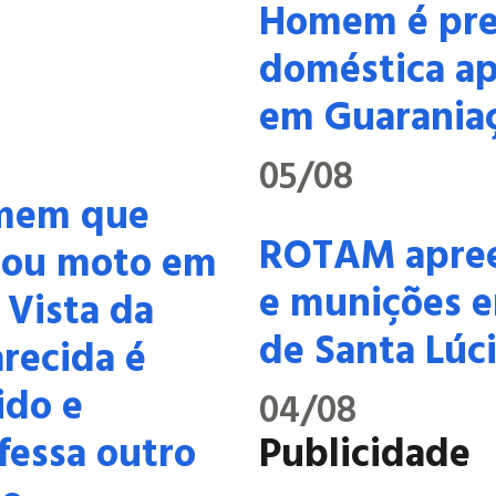
Homem é pres
doméstica ap
em Guarania
05/08
mem que
ROTAM apree
tou moto em
e munições e
 Vista da
de Santa Lúc
recida é
ido e
04/08
fessa outro
Publicidade