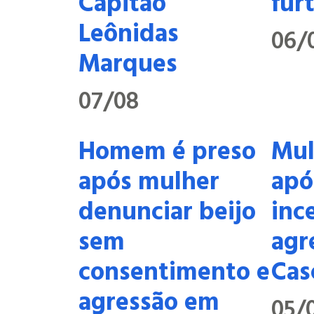
Capitão
fur
Leônidas
06/
Marques
07/08
Homem é preso
Mul
após mulher
apó
denunciar beijo
inc
sem
agr
consentimento e
Cas
agressão em
05/