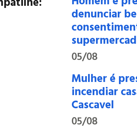
Homem é pre
patilhe:
denunciar be
consentimen
supermercad
05/08
Mulher é pre
incendiar cas
Cascavel
05/08