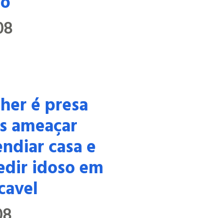
to
08
her é presa
s ameaçar
endiar casa e
edir idoso em
cavel
08