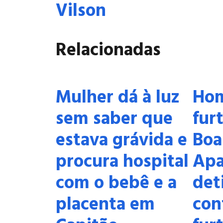
Vilson
Relacionadas
Mulher dá à luz
Ho
sem saber que
fur
estava grávida e
Boa
procura hospital
Apa
com o bebê e a
det
placenta em
con