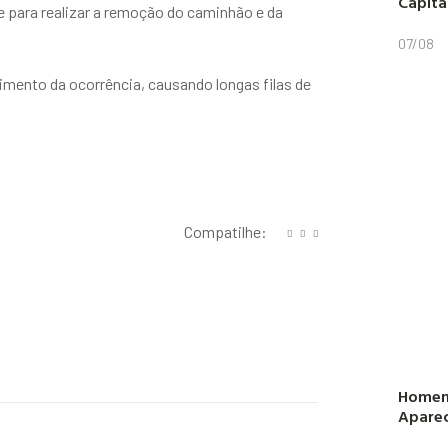
Capitã
te para realizar a remoção do caminhão e da
07/08
dimento da ocorrência, causando longas filas de
Compatilhe:
Homem
Aparec