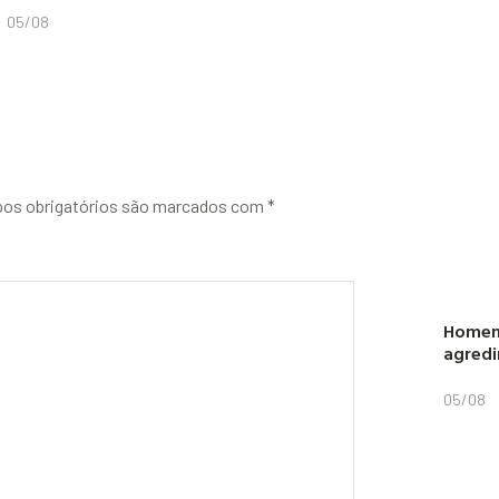
05/08
os obrigatórios são marcados com
*
Homem 
agredi
05/08