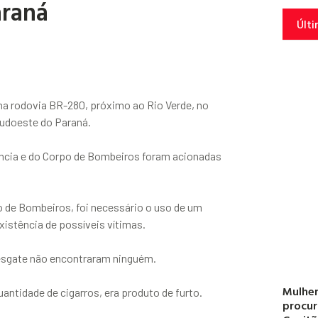
araná
Últi
a rodovia BR-280, próximo ao Rio Verde, no
 Sudoeste do Paraná.
ncia e do Corpo de Bombeiros foram acionadas
 de Bombeiros, foi necessário o uso de um
xistência de possíveis vítimas.
resgate não encontraram ninguém.
Mulher
antidade de cigarros, era produto de furto.
procur