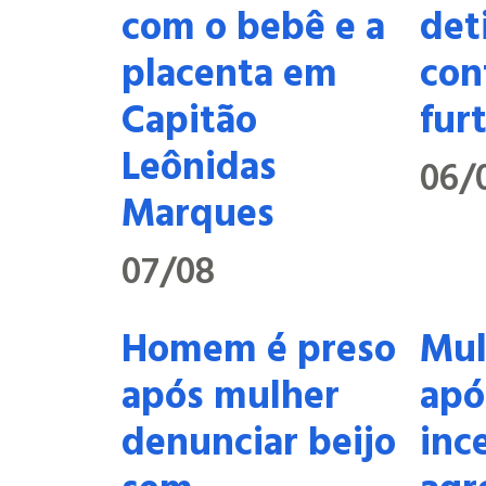
com o bebê e a
det
placenta em
con
Capitão
fur
Leônidas
06/
Marques
07/08
Homem é preso
Mul
após mulher
apó
denunciar beijo
inc
sem
agr