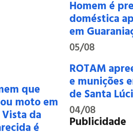
Homem é pres
doméstica ap
em Guarania
05/08
ROTAM apree
e munições e
mem que
de Santa Lúc
tou moto em
04/08
 Vista da
Publicidade
recida é