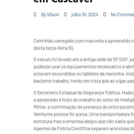
By
Vilson
julho 10, 2024
No Comme
Caminhão carregado com maconha é apreendido na
desta terça-feira (9).
O veículo foi levado até a antiga sede da 15ª SDP,
pudesse usar os equipamentos necessários e abrir
estavam escondidos os tabletes da maconha. Incl
bastante trabalho, tendo em vista que as vigas pa
O Secretário Estadual de Segurança Pública, Hudso
a apreensão é fruto do trabalho do setor de inteligên
Militar, a confirmação da presença do entorpecente
Nenhuma pessoa foi presa. Uma transportadora foi
estrutura mas a empresa alegou que não sabia que 
Agentes da Polícia Científica separam amostras da