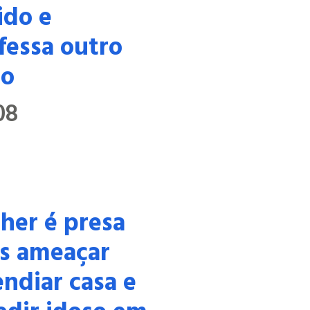
ido e
fessa outro
to
08
her é presa
s ameaçar
endiar casa e
edir idoso em