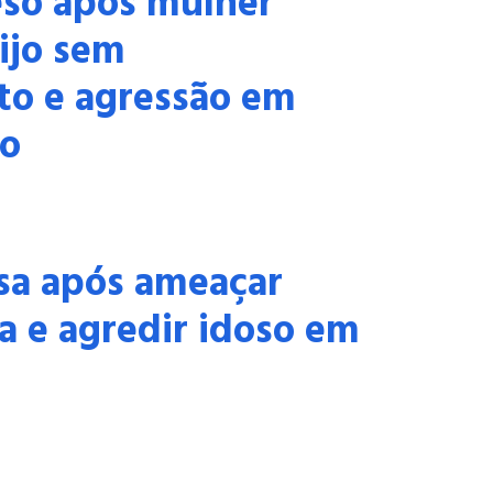
so após mulher
ijo sem
to e agressão em
o
sa após ameaçar
a e agredir idoso em