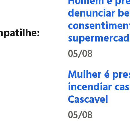
Homem é pre
denunciar be
consentimen
patilhe:
supermercad
05/08
Mulher é pre
incendiar cas
Cascavel
05/08