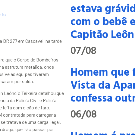
estava grávid
nts
com o bebê e
Capitão Leôn
 BR 277 em Cascavel, na tarde
07/08
 para que o Corpo de Bombeiros
Homem que f
 a estrutura metálica, onde
usive as equipes tiveram
Vista da Apa
ssaram por solda.
confessa outr
n Leôncio Teixeira detalhou que
cia da Polícia Civil e Polícia
 feita com o cão de faro.
06/08
 contratada para carregar a
se tratava de uma carga ilegal.
 droga, que irão passar por