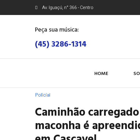
Av. Iguaçú, n° 366 - Centro
Peça sua música:
(45) 3286-1314
HOME
SO
Policial
Caminhão carregado
maconha é apreendi
em Cascavel