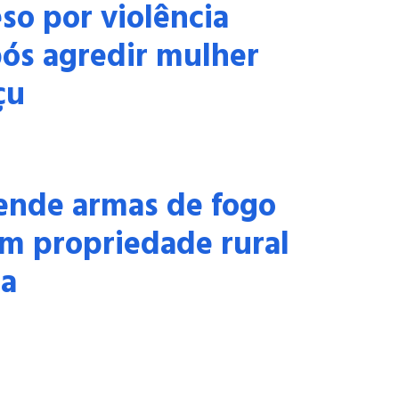
o por violência
ós agredir mulher
çu
nde armas de fogo
m propriedade rural
ia