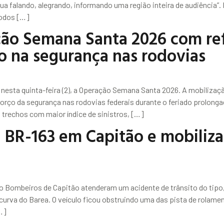
inua falando, alegrando, informando uma região inteira de audiência”
todos […]
ção Semana Santa 2026 com re
co na segurança nas rodovias
a, nesta quinta-feira (2), a Operação Semana Santa 2026. A mobiliza
forço da segurança nas rodovias federais durante o feriado prolonga
 trechos com maior índice de sinistros, […]
 BR-163 em Capitão e mobiliza
rço Bombeiros de Capitão atenderam um acidente de trânsito do tip
 curva do Barea. O veículo ficou obstruindo uma das pista de rolamen
…]