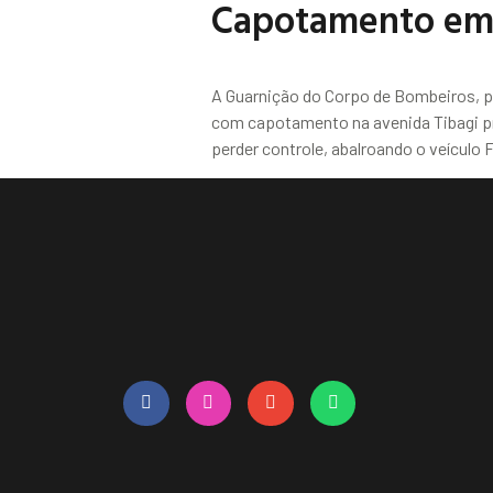
Capotamento em 
A Guarnição do Corpo de Bombeiros, p
com capotamento na avenida Tibagi pró
perder controle, abalroando o veículo 