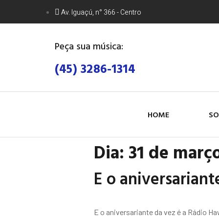
Av. Iguaçú, n° 366 - Centro
Peça sua música:
(45) 3286-1314
HOME
SO
Dia:
31 de març
E o aniversariant
E o aniversariante da vez é a Rádio Ha