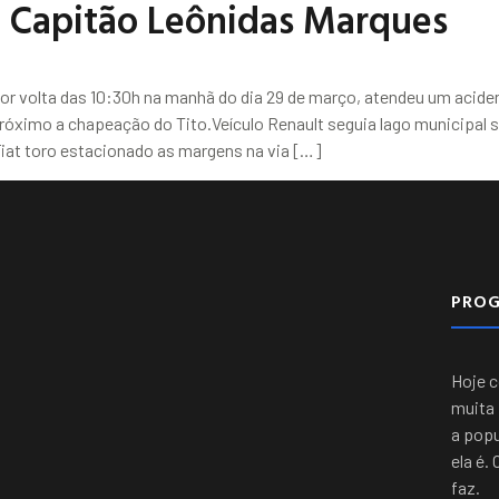
Capitão Leônidas Marques
or volta das 10:30h na manhã do dia 29 de março, atendeu um acide
ximo a chapeação do Tito.Veículo Renault seguia lago municipal se
Fiat toro estacionado as margens na via […]
PRO
Hoje 
muita 
a popu
ela é.
faz.