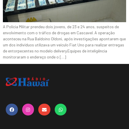
A Polícia Militar prendeu dois jovens, de 23 e 24 anos, suspeitos de
envolvimento com o tráfico de drogas em Cascavel. A operação
aconteceu na Rua Baldoino Oldoni, após investigações apontarem que
um dos indivíduos utilizava um veículo Fiat Uno para realizar entregas
de entorpecentes no modelo delivery.Equipes de inteligência
monitoraram o endereço onde o […]