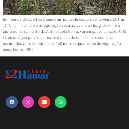
Bombeiros de Capitão atenderam na tarde desta quarta-feira(08), as
13:10h um incêndio em vegetação seca na avenida Tibagi próximo a
pista de treinamento da Auto escola Certa. Foram gasto cerca de 600
litros de água para o combate e rescaldo do incêndio, que foram
queimados aproximadamente 150 metros quadrados de vegetação
seca. Fonte: PBC